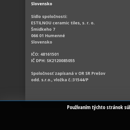
Slovensko
Sídlo spoločnosti:
ESTILNOU ceramic tiles, s. r. o.
Šmidkeho 7
066 01 Humenné
Slovensko
IČO: 48161501
IČ DPH: SK2120085055
Spoločnosť zapísaná v OR SR Prešov
odd. s.r.o., vložka č.:31544/P
Používaním týchto stránok súh