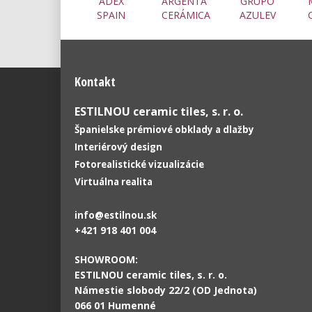
ADEX
ARGENTA
GRUPO
SPAIN
CERÁMICA
AZULEV
Kontakt
ESTILNOU ceramic tiles, s. r. o.
Španielske prémiové obklady a dlažby
Interiérový design
Fotorealistické vizualizácie
Virtuálna realita
info@estilnou.sk
+421 918 401 004
SHOWROOM:
ESTILNOU ceramic tiles, s. r. o.
Námestie slobody 22/2 (OD Jednota)
066 01 Humenné