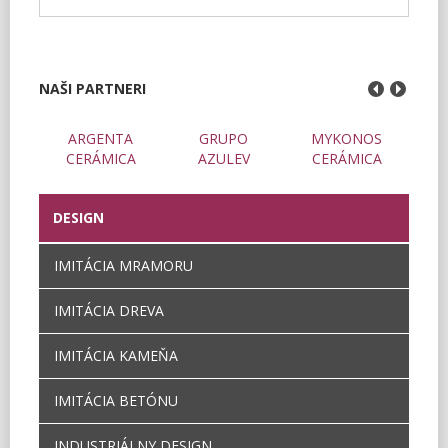
NAŠI PARTNERI
AIN
ARGENTA
GRUPO
MYKONOS
CERÁMICA
AZULEV
CERÁMICA
DESIGN
IMITÁCIA MRAMORU
IMITÁCIA DREVA
IMITÁCIA KAMEŇA
IMITÁCIA BETÓNU
INDUSTRIÁLNY DESIGN